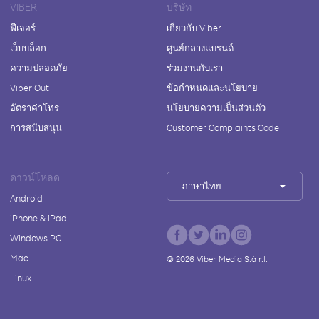
VIBER
บริษัท
ฟีเจอร์
เกี่ยวกับ Viber
เว็บบล็อก
ศูนย์กลางแบรนด์
ความปลอดภัย
ร่วมงานกับเรา
Viber Out
ข้อกำหนดและนโยบาย
อัตราค่าโทร
นโยบายความเป็นส่วนตัว
การสนับสนุน
Customer Complaints Code
ดาวน์โหลด
ภาษาไทย
Android
iPhone & iPad
Windows PC
Mac
©
2026
Viber Media S.à r.l.
Linux