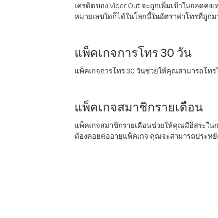
เครดิตของ Viber Out จะถูกเพิ่มเข้าในยอดคงเห
หมายเลขใดก็ได้ในโลกนี้ในอัตราค่าโทรที่ถูก
แพ็คเกจการโทร 30 วัน
แพ็คเกจการโทร 30 วันช่วยให้คุณสามารถโทรไป
แพ็คเกจสมาชิกรายเดือน
แพ็คเกจสมาชิกรายเดือนช่วยให้คุณมีอิสระใน
ต้องคอยต่ออายุแพ็คเกจ คุณจะสามารถประหยัด