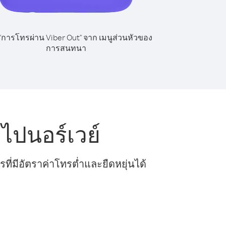
 "การโทรผ่าน Viber Out" จาก เมนูส่วนหัวของ
การสนทนา
ไปนอร์เวย์
ี่มีอัตราค่าโทรต่ำและยืดหยุ่นได้