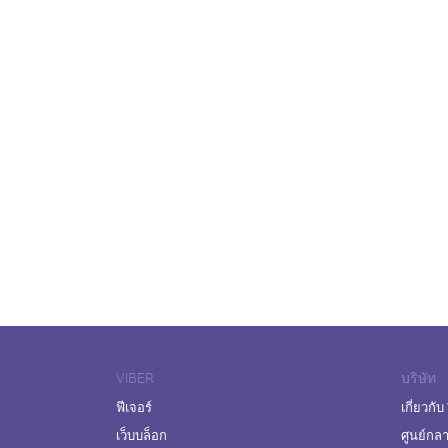
VIBER
บริษัท
ฟีเจอร์
เกี่ยวกับ
เว็บบล็อก
ศูนย์กล