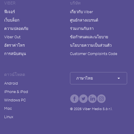
VIBER
บริษัท
ฟีเจอร์
เกี่ยวกับ Viber
เว็บบล็อก
ศูนย์กลางแบรนด์
ความปลอดภัย
ร่วมงานกับเรา
Viber Out
ข้อกำหนดและนโยบาย
อัตราค่าโทร
นโยบายความเป็นส่วนตัว
การสนับสนุน
Customer Complaints Code
ดาวน์โหลด
ภาษาไทย
Android
iPhone & iPad
Windows PC
Mac
©
2026
Viber Media S.à r.l.
Linux