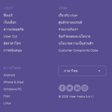
VIBER
บริษัท
ฟีเจอร์
เกี่ยวกับ Viber
เว็บบล็อก
ศูนย์กลางแบรนด์
ความปลอดภัย
ร่วมงานกับเรา
Viber Out
ข้อกำหนดและนโยบาย
อัตราค่าโทร
นโยบายความเป็นส่วนตัว
การสนับสนุน
Customer Complaints Code
ดาวน์โหลด
ภาษาไทย
Android
iPhone & iPad
Windows PC
Mac
©
2026
Viber Media S.à r.l.
Linux