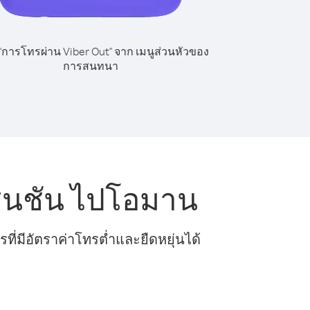
 "การโทรผ่าน Viber Out" จาก เมนูส่วนหัวของ
การสนทนา
ซนชัน ไปโอมาน
ี่มีอัตราค่าโทรต่ำและยืดหยุ่นได้