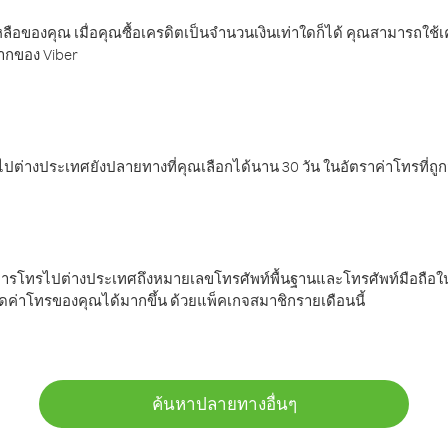
ลือของคุณ เมื่อคุณซื้อเครดิตเป็นจำนวนเงินเท่าใดก็ได้ คุณสามารถใช้
มากของ Viber
ต่างประเทศยังปลายทางที่คุณเลือกได้นาน 30 วัน ในอัตราค่าโทรที่ถู
การโทรไปต่างประเทศถึงหมายเลขโทรศัพท์พื้นฐานและโทรศัพท์มือถือใน
ค่าโทรของคุณได้มากขึ้น ด้วยแพ็คเกจสมาชิกรายเดือนนี้
ค้นหาปลายทางอื่นๆ