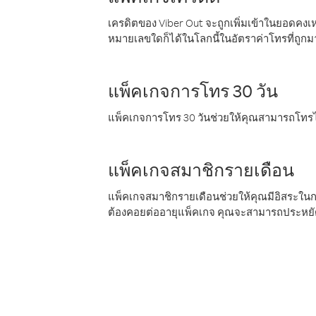
เครดิตของ Viber Out จะถูกเพิ่มเข้าในยอดคงเห
หมายเลขใดก็ได้ในโลกนี้ในอัตราค่าโทรที่ถูก
แพ็คเกจการโทร 30 วัน
แพ็คเกจการโทร 30 วันช่วยให้คุณสามารถโทรไป
แพ็คเกจสมาชิกรายเดือน
แพ็คเกจสมาชิกรายเดือนช่วยให้คุณมีอิสระใน
ต้องคอยต่ออายุแพ็คเกจ คุณจะสามารถประหยัด