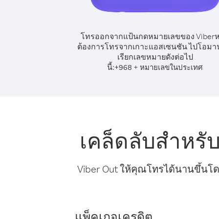
โทรออกจากแป้นกดหมายเลขของ Viber
ต้องการโทรจากเกาะแอสเซนชัน ไปโอมาน
เรียกเลขหมายดังต่อไป
นี้:
+
+
968
หมายเลขในประเทศ
เคล็ดลับสำหร
Viber Out ให้คุณโทรได้นานขึ้นโด
แพ็คเกจเครดิต