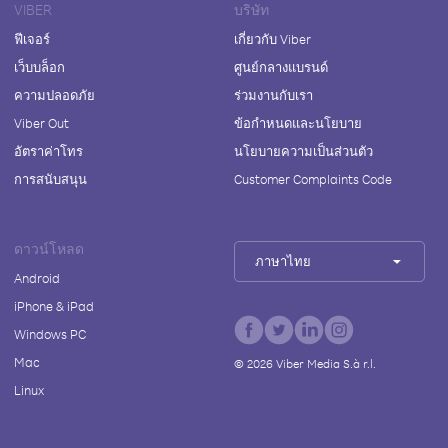
VIBER
บริษัท
ฟีเจอร์
เกี่ยวกับ Viber
เว็บบล็อก
ศูนย์กลางแบรนด์
ความปลอดภัย
ร่วมงานกับเรา
Viber Out
ข้อกำหนดและนโยบาย
อัตราค่าโทร
นโยบายความเป็นส่วนตัว
การสนับสนุน
Customer Complaints Code
ดาวน์โหลด
ภาษาไทย
Android
iPhone & iPad
Windows PC
Mac
©
2026
Viber Media S.à r.l.
Linux