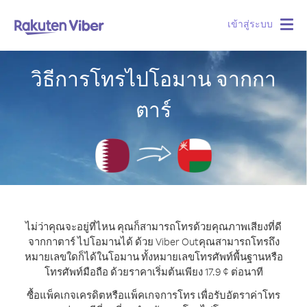
เข้าสู่ระบบ
Togg
navig
วิธีการโทรไปโอมาน จากกา
ตาร์
ไม่ว่าคุณจะอยู่ที่ไหน คุณก็สามารถโทรด้วยคุณภาพเสียงที่ดี
จากกาตาร์ ไปโอมานได้ ด้วย Viber Out
คุณสามารถโทรถึง
หมายเลขใดก็ได้ในโอมาน ทั้งหมายเลขโทรศัพท์พื้นฐานหรือ
โทรศัพท์มือถือ ด้วยราคาเริ่มต้นเพียง 17.9 ¢ ต่อนาที
ซื้อแพ็คเกจเครดิตหรือแพ็คเกจการโทร เพื่อรับอัตราค่าโทร