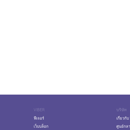
VIBER
บริษัท
ฟีเจอร์
เกี่ยวกับ
เว็บบล็อก
ศูนย์กล