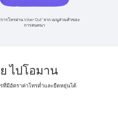
 "การโทรผ่าน Viber Out" จาก เมนูส่วนหัวของ
การสนทนา
ีย ไปโอมาน
ี่มีอัตราค่าโทรต่ำและยืดหยุ่นได้