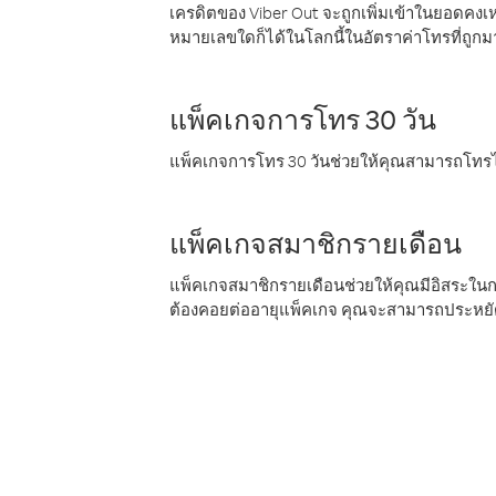
เครดิตของ Viber Out จะถูกเพิ่มเข้าในยอดคงเห
หมายเลขใดก็ได้ในโลกนี้ในอัตราค่าโทรที่ถูก
แพ็คเกจการโทร 30 วัน
แพ็คเกจการโทร 30 วันช่วยให้คุณสามารถโทรไป
แพ็คเกจสมาชิกรายเดือน
แพ็คเกจสมาชิกรายเดือนช่วยให้คุณมีอิสระใน
ต้องคอยต่ออายุแพ็คเกจ คุณจะสามารถประหยัด