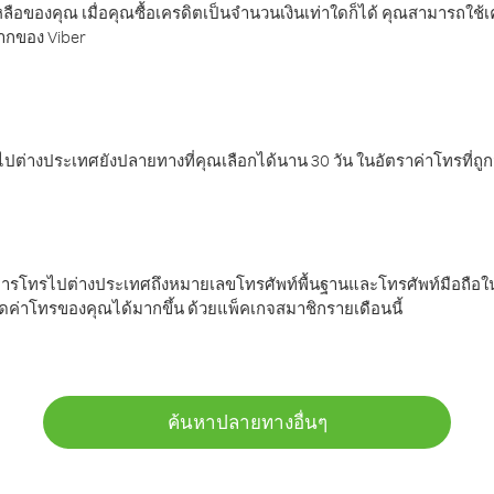
ลือของคุณ เมื่อคุณซื้อเครดิตเป็นจำนวนเงินเท่าใดก็ได้ คุณสามารถใช้
มากของ Viber
ต่างประเทศยังปลายทางที่คุณเลือกได้นาน 30 วัน ในอัตราค่าโทรที่ถู
การโทรไปต่างประเทศถึงหมายเลขโทรศัพท์พื้นฐานและโทรศัพท์มือถือใน
ค่าโทรของคุณได้มากขึ้น ด้วยแพ็คเกจสมาชิกรายเดือนนี้
ค้นหาปลายทางอื่นๆ