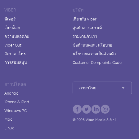
VIBER
บริษัท
ฟีเจอร์
เกี่ยวกับ Viber
เว็บบล็อก
ศูนย์กลางแบรนด์
ความปลอดภัย
ร่วมงานกับเรา
Viber Out
ข้อกำหนดและนโยบาย
อัตราค่าโทร
นโยบายความเป็นส่วนตัว
การสนับสนุน
Customer Complaints Code
ดาวน์โหลด
ภาษาไทย
Android
iPhone & iPad
Windows PC
Mac
©
2026
Viber Media S.à r.l.
Linux