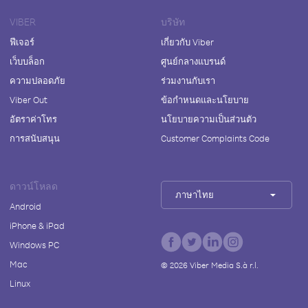
VIBER
บริษัท
ฟีเจอร์
เกี่ยวกับ Viber
เว็บบล็อก
ศูนย์กลางแบรนด์
ความปลอดภัย
ร่วมงานกับเรา
Viber Out
ข้อกำหนดและนโยบาย
อัตราค่าโทร
นโยบายความเป็นส่วนตัว
การสนับสนุน
Customer Complaints Code
ดาวน์โหลด
ภาษาไทย
Android
iPhone & iPad
Windows PC
Mac
©
2026
Viber Media S.à r.l.
Linux