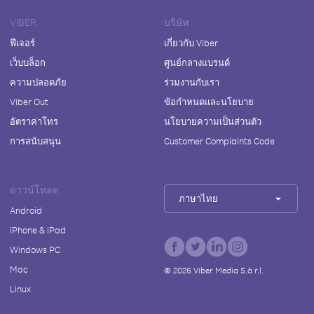
VIBER
บริษัท
ฟีเจอร์
เกี่ยวกับ Viber
เว็บบล็อก
ศูนย์กลางแบรนด์
ความปลอดภัย
ร่วมงานกับเรา
Viber Out
ข้อกำหนดและนโยบาย
อัตราค่าโทร
นโยบายความเป็นส่วนตัว
การสนับสนุน
Customer Complaints Code
ดาวน์โหลด
ภาษาไทย
Android
iPhone & iPad
Windows PC
Mac
©
2026
Viber Media S.à r.l.
Linux