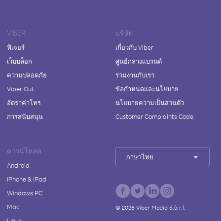
VIBER
บริษัท
ฟีเจอร์
เกี่ยวกับ Viber
เว็บบล็อก
ศูนย์กลางแบรนด์
ความปลอดภัย
ร่วมงานกับเรา
Viber Out
ข้อกำหนดและนโยบาย
อัตราค่าโทร
นโยบายความเป็นส่วนตัว
การสนับสนุน
Customer Complaints Code
ดาวน์โหลด
ภาษาไทย
Android
iPhone & iPad
Windows PC
Mac
©
2026
Viber Media S.à r.l.
Linux