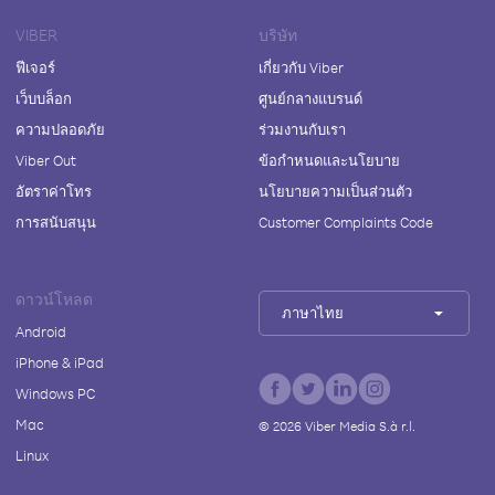
VIBER
บริษัท
ฟีเจอร์
เกี่ยวกับ Viber
เว็บบล็อก
ศูนย์กลางแบรนด์
ความปลอดภัย
ร่วมงานกับเรา
Viber Out
ข้อกำหนดและนโยบาย
อัตราค่าโทร
นโยบายความเป็นส่วนตัว
การสนับสนุน
Customer Complaints Code
ดาวน์โหลด
ภาษาไทย
Android
iPhone & iPad
Windows PC
Mac
©
2026
Viber Media S.à r.l.
Linux