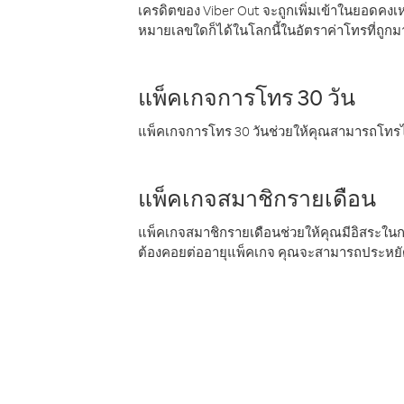
เครดิตของ Viber Out จะถูกเพิ่มเข้าในยอดคงเห
หมายเลขใดก็ได้ในโลกนี้ในอัตราค่าโทรที่ถูก
แพ็คเกจการโทร 30 วัน
แพ็คเกจการโทร 30 วันช่วยให้คุณสามารถโทรไป
แพ็คเกจสมาชิกรายเดือน
แพ็คเกจสมาชิกรายเดือนช่วยให้คุณมีอิสระใน
ต้องคอยต่ออายุแพ็คเกจ คุณจะสามารถประหยัด