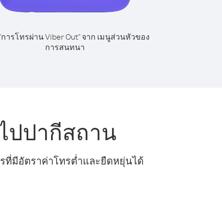
 "การโทรผ่าน Viber Out" จาก เมนูส่วนหัวของ
การสนทนา
 ไปปากีสถาน
ี่มีอัตราค่าโทรต่ำและยืดหยุ่นได้