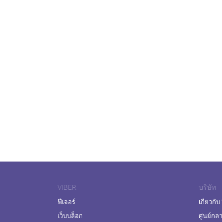
VIBER
บริษัท
ฟีเจอร์
เกี่ยวกับ
เว็บบล็อก
ศูนย์กล