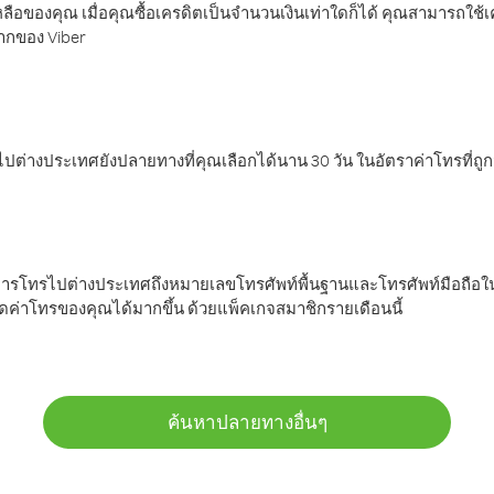
ลือของคุณ เมื่อคุณซื้อเครดิตเป็นจำนวนเงินเท่าใดก็ได้ คุณสามารถใช้
มากของ Viber
ต่างประเทศยังปลายทางที่คุณเลือกได้นาน 30 วัน ในอัตราค่าโทรที่ถู
การโทรไปต่างประเทศถึงหมายเลขโทรศัพท์พื้นฐานและโทรศัพท์มือถือใน
ค่าโทรของคุณได้มากขึ้น ด้วยแพ็คเกจสมาชิกรายเดือนนี้
ค้นหาปลายทางอื่นๆ