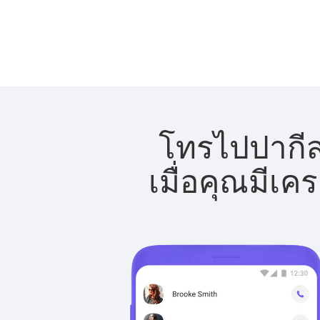
โทรไปปากีส
เมื่อคุณมีเค