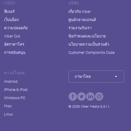
VIBER
บริษัท
ฟีเจอร์
เกี่ยวกับ Viber
เว็บบล็อก
ศูนย์กลางแบรนด์
ความปลอดภัย
ร่วมงานกับเรา
Viber Out
ข้อกำหนดและนโยบาย
อัตราค่าโทร
นโยบายความเป็นส่วนตัว
การสนับสนุน
Customer Complaints Code
ดาวน์โหลด
ภาษาไทย
Android
iPhone & iPad
Windows PC
Mac
©
2026
Viber Media S.à r.l.
Linux