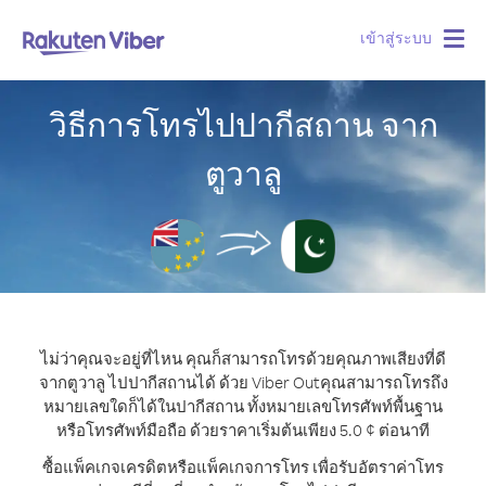
เข้าสู่ระบบ
Togg
navig
วิธีการโทรไปปากีสถาน จาก
ตูวาลู
ไม่ว่าคุณจะอยู่ที่ไหน คุณก็สามารถโทรด้วยคุณภาพเสียงที่ดี
จากตูวาลู ไปปากีสถานได้ ด้วย Viber Out
คุณสามารถโทรถึง
หมายเลขใดก็ได้ในปากีสถาน ทั้งหมายเลขโทรศัพท์พื้นฐาน
หรือโทรศัพท์มือถือ ด้วยราคาเริ่มต้นเพียง 5.0 ¢ ต่อนาที
ซื้อแพ็คเกจเครดิตหรือแพ็คเกจการโทร เพื่อรับอัตราค่าโทร