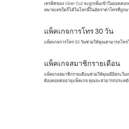
เครดิตของ Viber Out จะถูกเพิ่มเข้าในยอดคงเห
หมายเลขใดก็ได้ในโลกนี้ในอัตราค่าโทรที่ถูก
แพ็คเกจการโทร 30 วัน
แพ็คเกจการโทร 30 วันช่วยให้คุณสามารถโทรไป
แพ็คเกจสมาชิกรายเดือน
แพ็คเกจสมาชิกรายเดือนช่วยให้คุณมีอิสระใน
ต้องคอยต่ออายุแพ็คเกจ คุณจะสามารถประหยัด