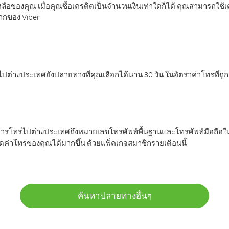
ลือของคุณ เมื่อคุณซื้อเครดิตเป็นจำนวนเงินเท่าใดก็ได้ คุณสามารถใช้
มากของ Viber
ต่างประเทศยังปลายทางที่คุณเลือกได้นาน 30 วัน ในอัตราค่าโทรที่ถู
การโทรไปต่างประเทศถึงหมายเลขโทรศัพท์พื้นฐานและโทรศัพท์มือถือใน
ค่าโทรของคุณได้มากขึ้น ด้วยแพ็คเกจสมาชิกรายเดือนนี้
ค้นหาปลายทางอื่นๆ