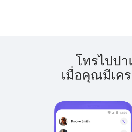
โทรไปปาเล
เมื่อคุณมีเค