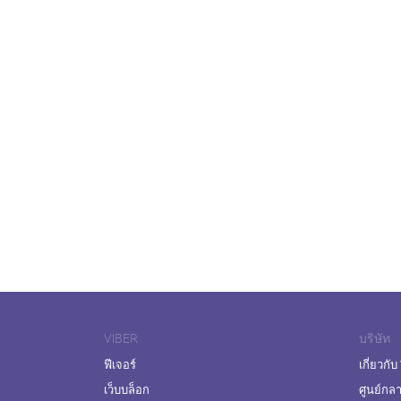
VIBER
บริษัท
ฟีเจอร์
เกี่ยวกับ
เว็บบล็อก
ศูนย์กล