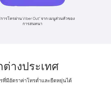
 "การโทรผ่าน Viber Out" จาก เมนูส่วนหัวของ
การสนทนา
กต่างประเทศ
ี่มีอัตราค่าโทรต่ำและยืดหยุ่นได้