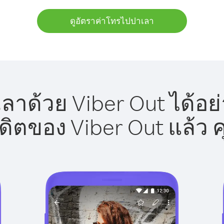
ดูอัตราค่าโทรไปปาเลา
าด้วย Viber Out ได้อย
รดิตของ Viber Out แล้ว