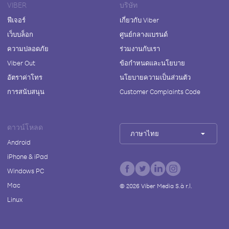
VIBER
บริษัท
ฟีเจอร์
เกี่ยวกับ Viber
เว็บบล็อก
ศูนย์กลางแบรนด์
ความปลอดภัย
ร่วมงานกับเรา
Viber Out
ข้อกำหนดและนโยบาย
อัตราค่าโทร
นโยบายความเป็นส่วนตัว
การสนับสนุน
Customer Complaints Code
ดาวน์โหลด
ภาษาไทย
Android
iPhone & iPad
Windows PC
Mac
©
2026
Viber Media S.à r.l.
Linux