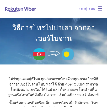
เข้าสู่ระบบ
Togg
navig
วิธีการโทรไปปาเลา จากอา
เซอร์ไบจาน
ไม่ว่าคุณจะอยู่ที่ไหน คุณก็สามารถโทรด้วยคุณภาพเสียงที่ดี
จากอาเซอร์ไบจาน ไปปาเลาได้ ด้วย Viber Out
คุณสามารถ
โทรถึงหมายเลขใดก็ได้ในปาเลา ทั้งหมายเลขโทรศัพท์พื้น
ฐานหรือโทรศัพท์มือถือ ด้วยราคาเริ่มต้นเพียง 43.0 ¢ ต่อนาที
ซื้อแพ็คเกจเครดิตหรือแพ็คเกจการโทร เพื่อรับอัตราค่าโทร