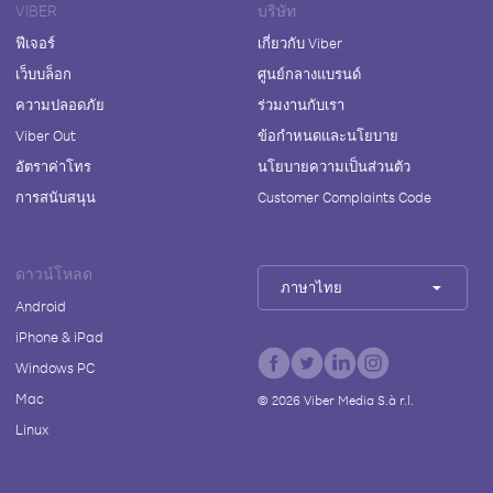
VIBER
บริษัท
ฟีเจอร์
เกี่ยวกับ Viber
เว็บบล็อก
ศูนย์กลางแบรนด์
ความปลอดภัย
ร่วมงานกับเรา
Viber Out
ข้อกำหนดและนโยบาย
อัตราค่าโทร
นโยบายความเป็นส่วนตัว
การสนับสนุน
Customer Complaints Code
ดาวน์โหลด
ภาษาไทย
Android
iPhone & iPad
Windows PC
Mac
©
2026
Viber Media S.à r.l.
Linux