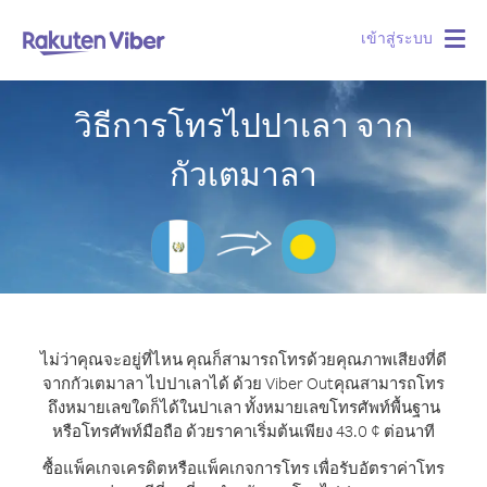
เข้าสู่ระบบ
Togg
navig
วิธีการโทรไปปาเลา จาก
กัวเตมาลา
ไม่ว่าคุณจะอยู่ที่ไหน คุณก็สามารถโทรด้วยคุณภาพเสียงที่ดี
จากกัวเตมาลา ไปปาเลาได้ ด้วย Viber Out
คุณสามารถโทร
ถึงหมายเลขใดก็ได้ในปาเลา ทั้งหมายเลขโทรศัพท์พื้นฐาน
หรือโทรศัพท์มือถือ ด้วยราคาเริ่มต้นเพียง 43.0 ¢ ต่อนาที
ซื้อแพ็คเกจเครดิตหรือแพ็คเกจการโทร เพื่อรับอัตราค่าโทร