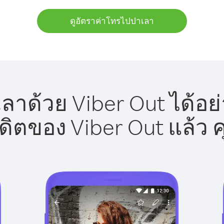
ดูอัตราค่าโทรไปปาเลา
าด้วย Viber Out ได้อย
รดิตของ Viber Out แล้ว