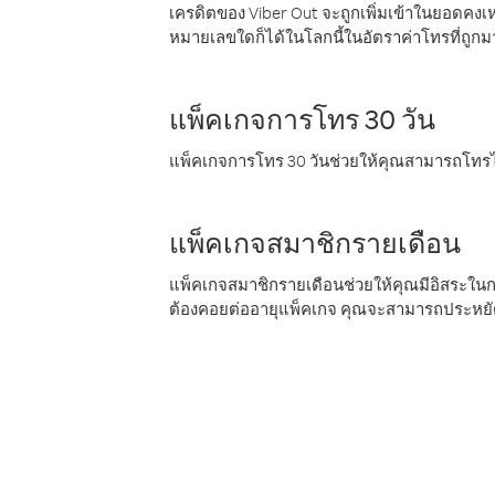
เครดิตของ Viber Out จะถูกเพิ่มเข้าในยอดคงเห
หมายเลขใดก็ได้ในโลกนี้ในอัตราค่าโทรที่ถูก
แพ็คเกจการโทร 30 วัน
แพ็คเกจการโทร 30 วันช่วยให้คุณสามารถโทรไป
แพ็คเกจสมาชิกรายเดือน
แพ็คเกจสมาชิกรายเดือนช่วยให้คุณมีอิสระใน
ต้องคอยต่ออายุแพ็คเกจ คุณจะสามารถประหยัด