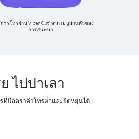
 "การโทรผ่าน Viber Out" จาก เมนูส่วนหัวของ
การสนทนา
ีย ไปปาเลา
ี่มีอัตราค่าโทรต่ำและยืดหยุ่นได้