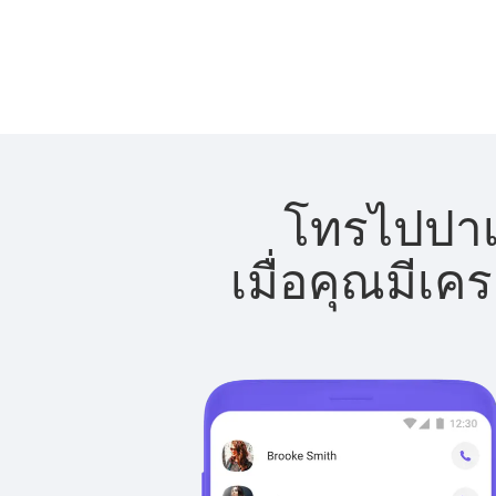
โทรไปปาเล
เมื่อคุณมีเค