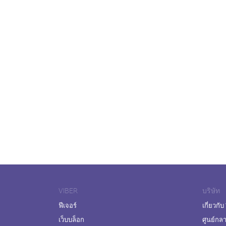
VIBER
บริษัท
ฟีเจอร์
เกี่ยวกับ
เว็บบล็อก
ศูนย์กล