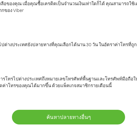
ลือของคุณ เมื่อคุณซื้อเครดิตเป็นจำนวนเงินเท่าใดก็ได้ คุณสามารถใช้
มากของ Viber
ต่างประเทศยังปลายทางที่คุณเลือกได้นาน 30 วัน ในอัตราค่าโทรที่ถู
การโทรไปต่างประเทศถึงหมายเลขโทรศัพท์พื้นฐานและโทรศัพท์มือถือใน
ค่าโทรของคุณได้มากขึ้น ด้วยแพ็คเกจสมาชิกรายเดือนนี้
ค้นหาปลายทางอื่นๆ