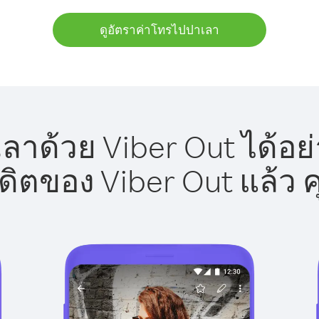
ดูอัตราค่าโทรไปปาเลา
าด้วย Viber Out ได้อย
รดิตของ Viber Out แล้ว