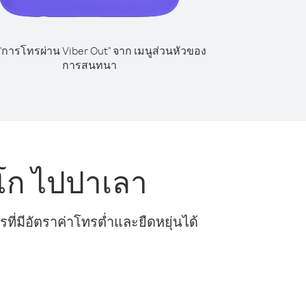
 "การโทรผ่าน Viber Out" จาก เมนูส่วนหัวของ
การสนทนา
โก ไปปาเลา
ี่มีอัตราค่าโทรต่ำและยืดหยุ่นได้