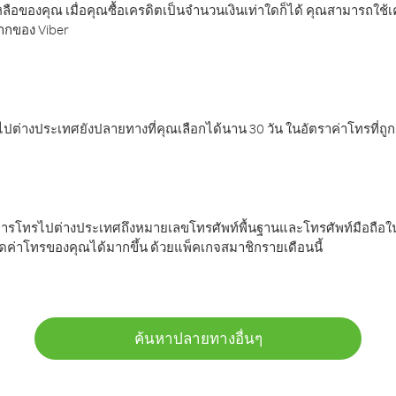
ลือของคุณ เมื่อคุณซื้อเครดิตเป็นจำนวนเงินเท่าใดก็ได้ คุณสามารถใช้
มากของ Viber
ต่างประเทศยังปลายทางที่คุณเลือกได้นาน 30 วัน ในอัตราค่าโทรที่ถู
การโทรไปต่างประเทศถึงหมายเลขโทรศัพท์พื้นฐานและโทรศัพท์มือถือใน
ค่าโทรของคุณได้มากขึ้น ด้วยแพ็คเกจสมาชิกรายเดือนนี้
ค้นหาปลายทางอื่นๆ