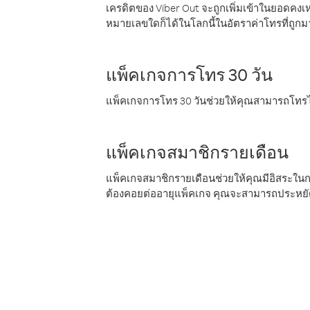
เครดิตของ Viber Out จะถูกเพิ่มเข้าในยอดคงเห
หมายเลขใดก็ได้ในโลกนี้ในอัตราค่าโทรที่ถูก
แพ็คเกจการโทร 30 วัน
แพ็คเกจการโทร 30 วันช่วยให้คุณสามารถโทรไป
แพ็คเกจสมาชิกรายเดือน
แพ็คเกจสมาชิกรายเดือนช่วยให้คุณมีอิสระใน
ต้องคอยต่ออายุแพ็คเกจ คุณจะสามารถประหยัด