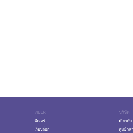
VIBER
บริษัท
ฟีเจอร์
เกี่ยวกับ
เว็บบล็อก
ศูนย์กล