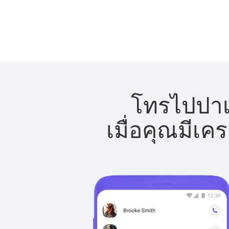
โทรไปปาเล
เมื่อคุณมีเค