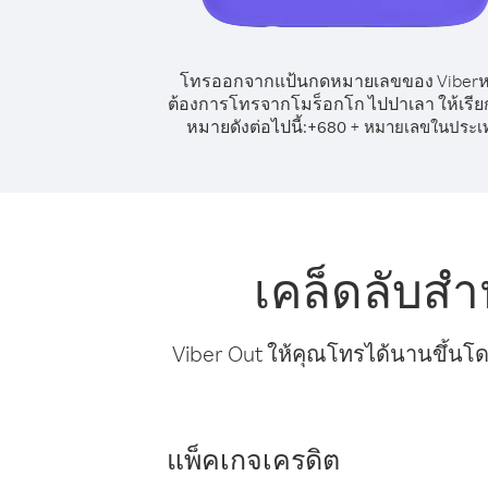
โทรออกจากแป้นกดหมายเลขของ Viber
ต้องการโทรจากโมร็อกโก ไปปาเลา ให้เรี
หมายดังต่อไปนี้:
+
+
680
หมายเลขในประเ
เคล็ดลับส
Viber Out ให้คุณโทรได้นานขึ้นโด
แพ็คเกจเครดิต