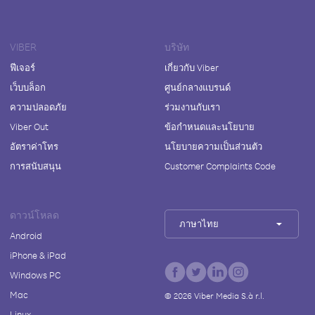
VIBER
บริษัท
ฟีเจอร์
เกี่ยวกับ Viber
เว็บบล็อก
ศูนย์กลางแบรนด์
ความปลอดภัย
ร่วมงานกับเรา
Viber Out
ข้อกำหนดและนโยบาย
อัตราค่าโทร
นโยบายความเป็นส่วนตัว
การสนับสนุน
Customer Complaints Code
ดาวน์โหลด
ภาษาไทย
Android
iPhone & iPad
Windows PC
Mac
©
2026
Viber Media S.à r.l.
Linux