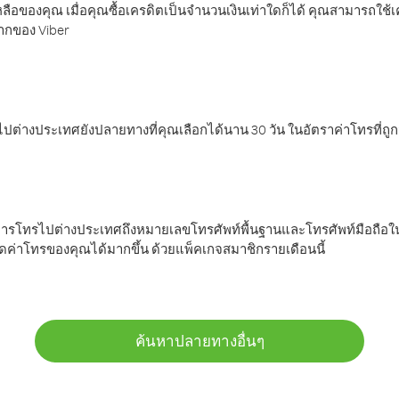
ลือของคุณ เมื่อคุณซื้อเครดิตเป็นจำนวนเงินเท่าใดก็ได้ คุณสามารถใช้
มากของ Viber
ต่างประเทศยังปลายทางที่คุณเลือกได้นาน 30 วัน ในอัตราค่าโทรที่ถู
การโทรไปต่างประเทศถึงหมายเลขโทรศัพท์พื้นฐานและโทรศัพท์มือถือใน
ค่าโทรของคุณได้มากขึ้น ด้วยแพ็คเกจสมาชิกรายเดือนนี้
ค้นหาปลายทางอื่นๆ