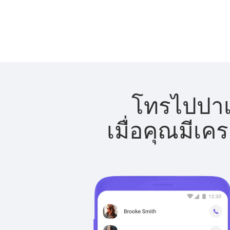
โทรไปปาเล
เมื่อคุณมีเค