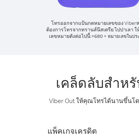
โทรออกจากแป้นกดหมายเลขของ Viber
ต้องการโทรจากทรานส์นีสเตรีย ไปปาเลา ให้
เลขหมายดังต่อไปนี้:
+
+
680
หมายเลขในปร
เคล็ดลับสำหร
Viber Out ให้คุณโทรได้นานขึ้นโด
แพ็คเกจเครดิต