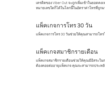
เครดิตของ Viber Out จะถูกเพิ่มเข้าในยอดคงเห
หมายเลขใดก็ได้ในโลกนี้ในอัตราค่าโทรที่ถูก
แพ็คเกจการโทร 30 วัน
แพ็คเกจการโทร 30 วันช่วยให้คุณสามารถโทรไป
แพ็คเกจสมาชิกรายเดือน
แพ็คเกจสมาชิกรายเดือนช่วยให้คุณมีอิสระใน
ต้องคอยต่ออายุแพ็คเกจ คุณจะสามารถประหยัด