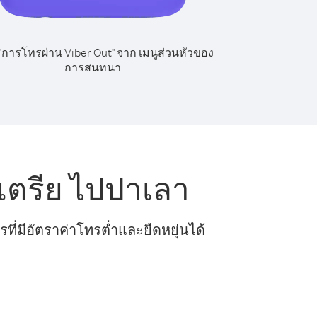
 "การโทรผ่าน Viber Out" จาก เมนูส่วนหัวของ
การสนทนา
เตรีย ไปปาเลา
ี่มีอัตราค่าโทรต่ำและยืดหยุ่นได้