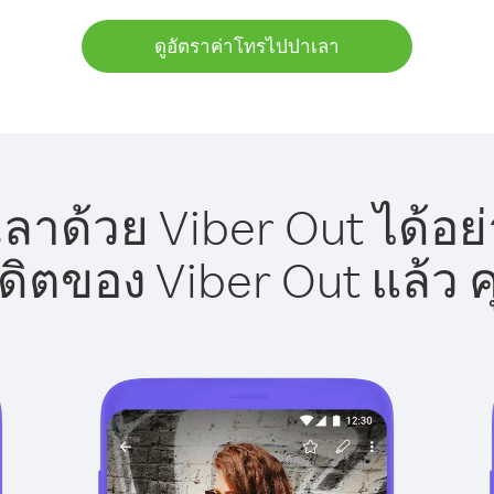
ดูอัตราค่าโทรไปปาเลา
าด้วย Viber Out ได้อย
รดิตของ Viber Out แล้ว