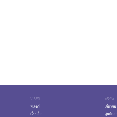
VIBER
บริษัท
ฟีเจอร์
เกี่ยวกับ
เว็บบล็อก
ศูนย์กล