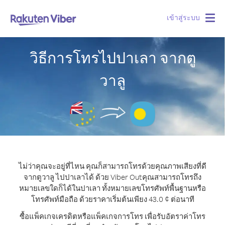
เข้าสู่ระบบ
Togg
navig
วิธีการโทรไปปาเลา จากตู
วาลู
ไม่ว่าคุณจะอยู่ที่ไหน คุณก็สามารถโทรด้วยคุณภาพเสียงที่ดี
จากตูวาลู ไปปาเลาได้ ด้วย Viber Out
คุณสามารถโทรถึง
หมายเลขใดก็ได้ในปาเลา ทั้งหมายเลขโทรศัพท์พื้นฐานหรือ
โทรศัพท์มือถือ ด้วยราคาเริ่มต้นเพียง 43.0 ¢ ต่อนาที
ซื้อแพ็คเกจเครดิตหรือแพ็คเกจการโทร เพื่อรับอัตราค่าโทร