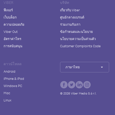
VIBER
บริษัท
ฟีเจอร์
เกี่ยวกับ Viber
เว็บบล็อก
ศูนย์กลางแบรนด์
ความปลอดภัย
ร่วมงานกับเรา
Viber Out
ข้อกำหนดและนโยบาย
อัตราค่าโทร
นโยบายความเป็นส่วนตัว
การสนับสนุน
Customer Complaints Code
ดาวน์โหลด
ภาษาไทย
Android
iPhone & iPad
Windows PC
Mac
©
2026
Viber Media S.à r.l.
Linux