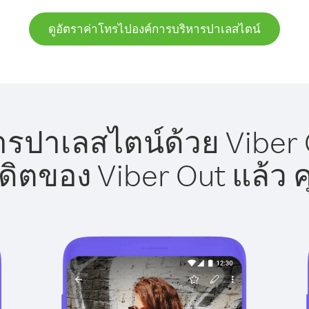
ดูอัตราค่าโทรไปองค์การบริหารปาเลสไตน์
รปาเลสไตน์ด้วย Viber O
รดิตของ Viber Out แล้ว