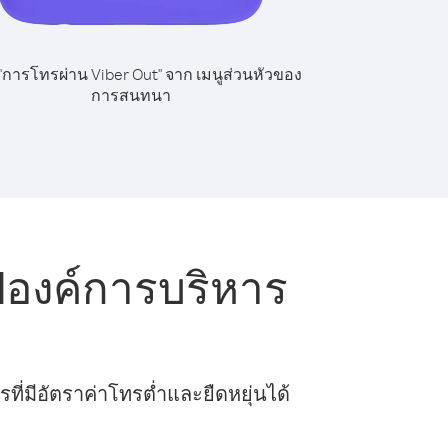
 "การโทรผ่าน Viber Out" จาก เมนูส่วนหัวของ
การสนทนา
ปองค์การบริหาร
ี่มีอัตราค่าโทรต่ำและยืดหยุ่นได้