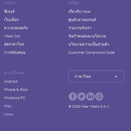
VIBER
บริษัท
ฟีเจอร์
เกี่ยวกับ Viber
เว็บบล็อก
ศูนย์กลางแบรนด์
ความปลอดภัย
ร่วมงานกับเรา
Viber Out
ข้อกำหนดและนโยบาย
อัตราค่าโทร
นโยบายความเป็นส่วนตัว
การสนับสนุน
Customer Complaints Code
ดาวน์โหลด
ภาษาไทย
Android
iPhone & iPad
Windows PC
Mac
©
2026
Viber Media S.à r.l.
Linux