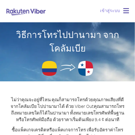
เข้าสู่ระบบ
Togg
navig
วิธีการโทรไปปานามา จาก
โคลัมเบีย
ไม่ว่าคุณจะอยู่ที่ไหน คุณก็สามารถโทรด้วยคุณภาพเสียงที่ดี
จากโคลัมเบีย ไปปานามาได้ ด้วย Viber Out
คุณสามารถโทร
ถึงหมายเลขใดก็ได้ในปานามา ทั้งหมายเลขโทรศัพท์พื้นฐาน
หรือโทรศัพท์มือถือ ด้วยราคาเริ่มต้นเพียง 9.4 ¢ ต่อนาที
ซื้อแพ็คเกจเครดิตหรือแพ็คเกจการโทร เพื่อรับอัตราค่าโทร