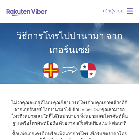
เข้าสู่ระบบ
Togg
navig
วิธีการโทรไปปานามา จาก
เกอร์นเซย์
ไม่ว่าคุณจะอยู่ที่ไหน คุณก็สามารถโทรด้วยคุณภาพเสียงที่ดี
จากเกอร์นเซย์ ไปปานามาได้ ด้วย Viber Out
คุณสามารถ
โทรถึงหมายเลขใดก็ได้ในปานามา ทั้งหมายเลขโทรศัพท์พื้น
ฐานหรือโทรศัพท์มือถือ ด้วยราคาเริ่มต้นเพียง 7.9 ¢ ต่อนาที
ซื้อแพ็คเกจเครดิตหรือแพ็คเกจการโทร เพื่อรับอัตราค่าโทร