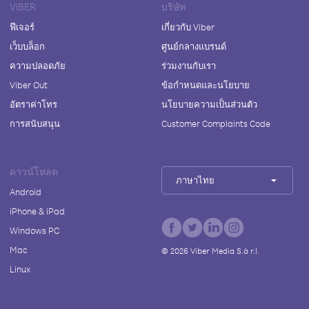
VIBER
บริษัท
ฟีเจอร์
เกี่ยวกับ Viber
เว็บบล็อก
ศูนย์กลางแบรนด์
ความปลอดภัย
ร่วมงานกับเรา
Viber Out
ข้อกำหนดและนโยบาย
อัตราค่าโทร
นโยบายความเป็นส่วนตัว
การสนับสนุน
Customer Complaints Code
ดาวน์โหลด
ภาษาไทย
Android
iPhone & iPad
Windows PC
Mac
©
2026
Viber Media S.à r.l.
Linux