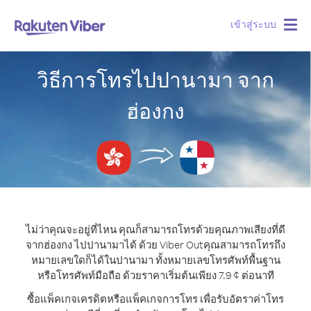
เข้าสู่ระบบ
Togg
navig
วิธีการโทรไปปานามา จาก
ฮ่องกง
ไม่ว่าคุณจะอยู่ที่ไหน คุณก็สามารถโทรด้วยคุณภาพเสียงที่ดี
จากฮ่องกง ไปปานามาได้ ด้วย Viber Out
คุณสามารถโทรถึง
หมายเลขใดก็ได้ในปานามา ทั้งหมายเลขโทรศัพท์พื้นฐาน
หรือโทรศัพท์มือถือ ด้วยราคาเริ่มต้นเพียง 7.9 ¢ ต่อนาที
ซื้อแพ็คเกจเครดิตหรือแพ็คเกจการโทร เพื่อรับอัตราค่าโทร