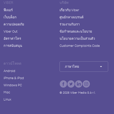
VIBER
บริษัท
ฟีเจอร์
เกี่ยวกับ Viber
เว็บบล็อก
ศูนย์กลางแบรนด์
ความปลอดภัย
ร่วมงานกับเรา
Viber Out
ข้อกำหนดและนโยบาย
อัตราค่าโทร
นโยบายความเป็นส่วนตัว
การสนับสนุน
Customer Complaints Code
ดาวน์โหลด
ภาษาไทย
Android
iPhone & iPad
Windows PC
Mac
©
2026
Viber Media S.à r.l.
Linux