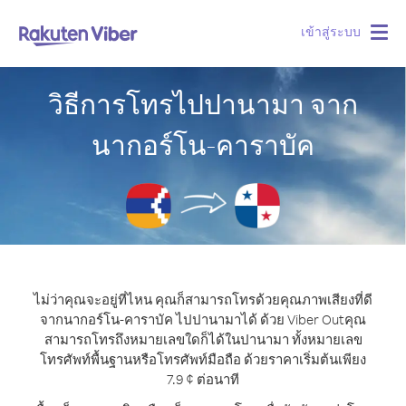
เข้าสู่ระบบ
Togg
navig
วิธีการโทรไปปานามา จาก
นากอร์โน-คาราบัค
ไม่ว่าคุณจะอยู่ที่ไหน คุณก็สามารถโทรด้วยคุณภาพเสียงที่ดี
จากนากอร์โน-คาราบัค ไปปานามาได้ ด้วย Viber Out
คุณ
สามารถโทรถึงหมายเลขใดก็ได้ในปานามา ทั้งหมายเลข
โทรศัพท์พื้นฐานหรือโทรศัพท์มือถือ ด้วยราคาเริ่มต้นเพียง
7.9 ¢ ต่อนาที