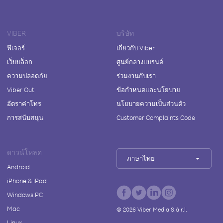
VIBER
บริษัท
ฟีเจอร์
เกี่ยวกับ Viber
เว็บบล็อก
ศูนย์กลางแบรนด์
ความปลอดภัย
ร่วมงานกับเรา
Viber Out
ข้อกำหนดและนโยบาย
อัตราค่าโทร
นโยบายความเป็นส่วนตัว
การสนับสนุน
Customer Complaints Code
ดาวน์โหลด
ภาษาไทย
Android
iPhone & iPad
Windows PC
Mac
©
2026
Viber Media S.à r.l.
Linux