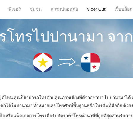
ฟีเจอร์
ชุมชน
ความปลอดภัย
Viber Out
เว็บบล็อก
การโทรไปปานามา จา
ยู่ที่ไหน คุณก็สามารถโทรด้วยคุณภาพเสียงที่ดีจากซาบา ไปปานามาได้ ด
ได้ในปานามา ทั้งหมายเลขโทรศัพท์พื้นฐานหรือโทรศัพท์มือถือ ด้วยราคา
ดิตหรือแพ็คเกจการโทร เพื่อรับอัตราค่าโทรต่อนาทีที่ถูกที่สุดสำหรั