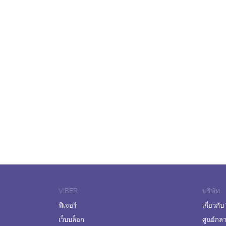
VIBER
บริษัท
ฟีเจอร์
เกี่ยวกับ
เว็บบล็อก
ศูนย์กล