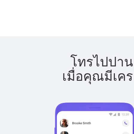
โทรไปปานา
เมื่อคุณมีเค