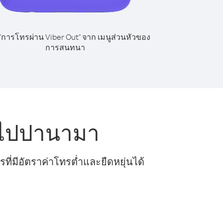
 "การโทรผ่าน Viber Out" จาก เมนูส่วนหัวของ
การสนทนา
 ไปปานามา
ี่มีอัตราค่าโทรต่ำและยืดหยุ่นได้