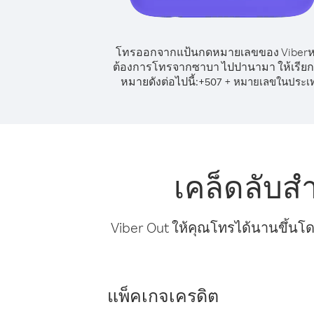
โทรออกจากแป้นกดหมายเลขของ Viber
ต้องการโทรจากซาบา ไปปานามา ให้เรีย
หมายดังต่อไปนี้:
+
+
507
หมายเลขในประเ
เคล็ดลับ
Viber Out ให้คุณโทรได้นานขึ้นโด
แพ็คเกจเครดิต