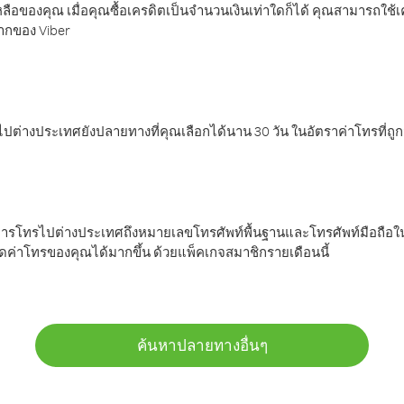
ลือของคุณ เมื่อคุณซื้อเครดิตเป็นจำนวนเงินเท่าใดก็ได้ คุณสามารถใช้
มากของ Viber
ต่างประเทศยังปลายทางที่คุณเลือกได้นาน 30 วัน ในอัตราค่าโทรที่ถู
การโทรไปต่างประเทศถึงหมายเลขโทรศัพท์พื้นฐานและโทรศัพท์มือถือใน
ค่าโทรของคุณได้มากขึ้น ด้วยแพ็คเกจสมาชิกรายเดือนนี้
ค้นหาปลายทางอื่นๆ