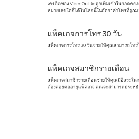
เครดิตของ Viber Out จะถูกเพิ่มเข้าในยอดคงเห
หมายเลขใดก็ได้ในโลกนี้ในอัตราค่าโทรที่ถูก
แพ็คเกจการโทร 30 วัน
แพ็คเกจการโทร 30 วันช่วยให้คุณสามารถโทรไป
แพ็คเกจสมาชิกรายเดือน
แพ็คเกจสมาชิกรายเดือนช่วยให้คุณมีอิสระใน
ต้องคอยต่ออายุแพ็คเกจ คุณจะสามารถประหยัด