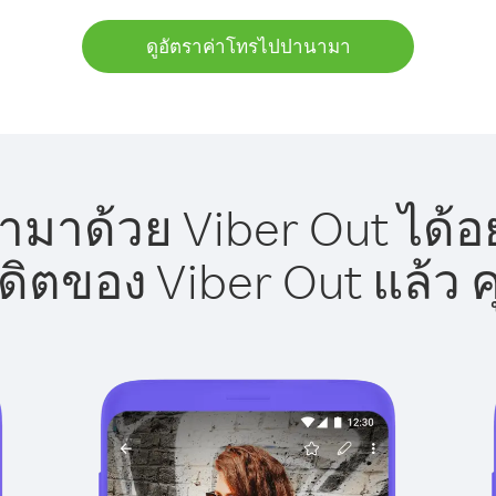
ดูอัตราค่าโทรไปปานามา
มาด้วย Viber Out ได้อย
รดิตของ Viber Out แล้ว