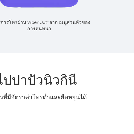
 "การโทรผ่าน Viber Out" จาก เมนูส่วนหัวของ
การสนทนา
ปปาปัวนิวกินี
ี่มีอัตราค่าโทรต่ำและยืดหยุ่นได้