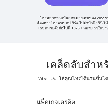
โทรออกจากแป้นกดหมายเลขของ Viber
ต้องการโทรจากเคปเวิร์ด ไปปาปัวนิวกินี ให้
เลขหมายดังต่อไปนี้:
+
+
675
หมายเลขในปร
เคล็ดลับสำหร
Viber Out ให้คุณโทรได้นานขึ้นโด
แพ็คเกจเครดิต