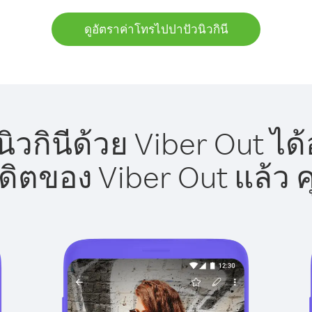
ดูอัตราค่าโทรไปปาปัวนิวกินี
วกินีด้วย Viber Out ได
รดิตของ Viber Out แล้ว