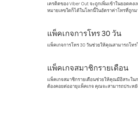
เครดิตของ Viber Out จะถูกเพิ่มเข้าในยอดคงเห
หมายเลขใดก็ได้ในโลกนี้ในอัตราค่าโทรที่ถูก
แพ็คเกจการโทร 30 วัน
แพ็คเกจการโทร 30 วันช่วยให้คุณสามารถโทรไป
แพ็คเกจสมาชิกรายเดือน
แพ็คเกจสมาชิกรายเดือนช่วยให้คุณมีอิสระใน
ต้องคอยต่ออายุแพ็คเกจ คุณจะสามารถประหยัด