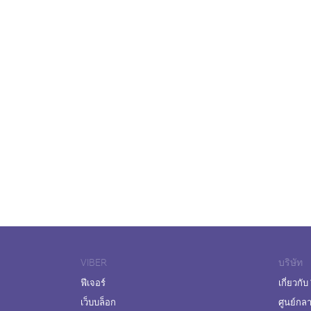
VIBER
บริษัท
ฟีเจอร์
เกี่ยวกับ
เว็บบล็อก
ศูนย์กล