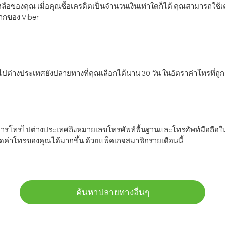
ลือของคุณ เมื่อคุณซื้อเครดิตเป็นจำนวนเงินเท่าใดก็ได้ คุณสามารถใช้
มากของ Viber
ต่างประเทศยังปลายทางที่คุณเลือกได้นาน 30 วัน ในอัตราค่าโทรที่ถู
การโทรไปต่างประเทศถึงหมายเลขโทรศัพท์พื้นฐานและโทรศัพท์มือถือใน
ค่าโทรของคุณได้มากขึ้น ด้วยแพ็คเกจสมาชิกรายเดือนนี้
ค้นหาปลายทางอื่นๆ