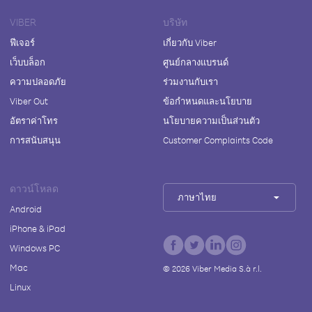
VIBER
บริษัท
ฟีเจอร์
เกี่ยวกับ Viber
เว็บบล็อก
ศูนย์กลางแบรนด์
ความปลอดภัย
ร่วมงานกับเรา
Viber Out
ข้อกำหนดและนโยบาย
อัตราค่าโทร
นโยบายความเป็นส่วนตัว
การสนับสนุน
Customer Complaints Code
ดาวน์โหลด
ภาษาไทย
Android
iPhone & iPad
Windows PC
Mac
©
2026
Viber Media S.à r.l.
Linux