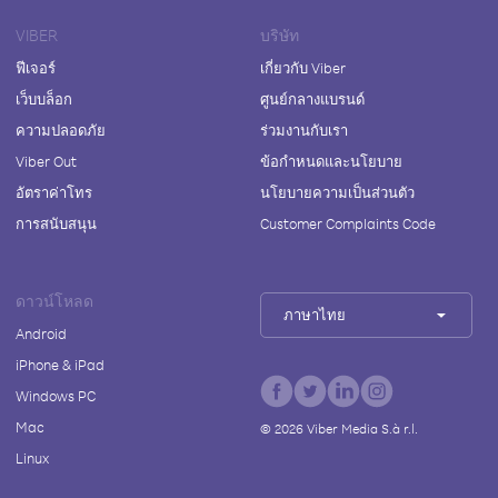
VIBER
บริษัท
ฟีเจอร์
เกี่ยวกับ Viber
เว็บบล็อก
ศูนย์กลางแบรนด์
ความปลอดภัย
ร่วมงานกับเรา
Viber Out
ข้อกำหนดและนโยบาย
อัตราค่าโทร
นโยบายความเป็นส่วนตัว
การสนับสนุน
Customer Complaints Code
ดาวน์โหลด
ภาษาไทย
Android
iPhone & iPad
Windows PC
Mac
©
2026
Viber Media S.à r.l.
Linux