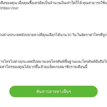
ลือของคุณ เมื่อคุณซื้อเครดิตเป็นจำนวนเงินเท่าใดก็ได้ คุณสามารถใช้
มากของ Viber
ต่างประเทศยังปลายทางที่คุณเลือกได้นาน 30 วัน ในอัตราค่าโทรที่ถู
การโทรไปต่างประเทศถึงหมายเลขโทรศัพท์พื้นฐานและโทรศัพท์มือถือใน
ค่าโทรของคุณได้มากขึ้น ด้วยแพ็คเกจสมาชิกรายเดือนนี้
ค้นหาปลายทางอื่นๆ