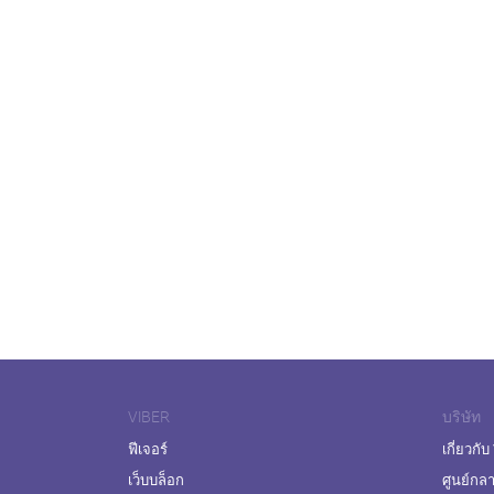
VIBER
บริษัท
ฟีเจอร์
เกี่ยวกับ
เว็บบล็อก
ศูนย์กล