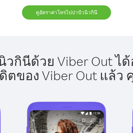
ดูอัตราค่าโทรไปปาปัวนิวกินี
วกินีด้วย Viber Out ได
รดิตของ Viber Out แล้ว