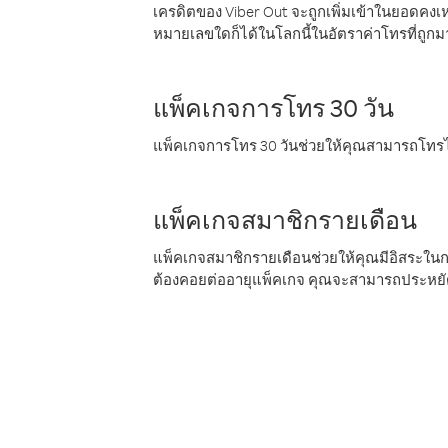
เครดิตของ Viber Out จะถูกเพิ่มเข้าในยอดคงเห
หมายเลขใดก็ได้ในโลกนี้ในอัตราค่าโทรที่ถูก
แพ็คเกจการโทร 30 วัน
แพ็คเกจการโทร 30 วันช่วยให้คุณสามารถโทรไป
แพ็คเกจสมาชิกรายเดือน
แพ็คเกจสมาชิกรายเดือนช่วยให้คุณมีอิสระใน
ต้องคอยต่ออายุแพ็คเกจ คุณจะสามารถประหยัด