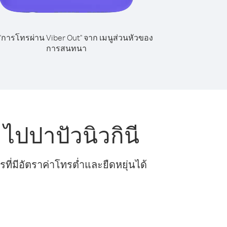
 "การโทรผ่าน Viber Out" จาก เมนูส่วนหัวของ
การสนทนา
ปปาปัวนิวกินี
ี่มีอัตราค่าโทรต่ำและยืดหยุ่นได้