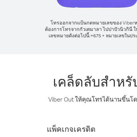
โทรออกจากแป้นกดหมายเลขของ Viber
ต้องการโทรจากกัวเตมาลา ไปปาปัวนิวกินี ให
เลขหมายดังต่อไปนี้:
+
+
675
หมายเลขในปร
เคล็ดลับสำหร
Viber Out ให้คุณโทรได้นานขึ้นโด
แพ็คเกจเครดิต