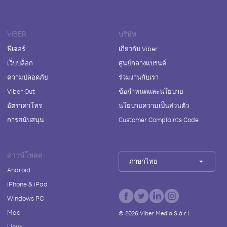
VIBER
บริษัท
ฟีเจอร์
เกี่ยวกับ Viber
เว็บบล็อก
ศูนย์กลางแบรนด์
ความปลอดภัย
ร่วมงานกับเรา
Viber Out
ข้อกำหนดและนโยบาย
อัตราค่าโทร
นโยบายความเป็นส่วนตัว
การสนับสนุน
Customer Complaints Code
ดาวน์โหลด
ภาษาไทย
Android
iPhone & iPad
Windows PC
Mac
©
2026
Viber Media S.à r.l.
Linux