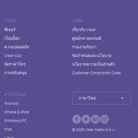
VIBER
บริษัท
ฟีเจอร์
เกี่ยวกับ Viber
เว็บบล็อก
ศูนย์กลางแบรนด์
ความปลอดภัย
ร่วมงานกับเรา
Viber Out
ข้อกำหนดและนโยบาย
อัตราค่าโทร
นโยบายความเป็นส่วนตัว
การสนับสนุน
Customer Complaints Code
ดาวน์โหลด
ภาษาไทย
Android
iPhone & iPad
Windows PC
Mac
©
2026
Viber Media S.à r.l.
Linux