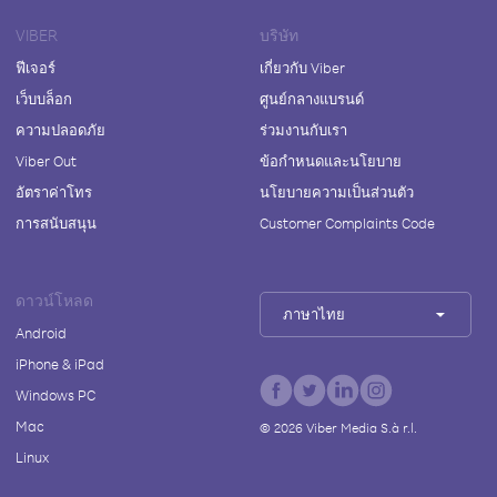
VIBER
บริษัท
ฟีเจอร์
เกี่ยวกับ Viber
เว็บบล็อก
ศูนย์กลางแบรนด์
ความปลอดภัย
ร่วมงานกับเรา
Viber Out
ข้อกำหนดและนโยบาย
อัตราค่าโทร
นโยบายความเป็นส่วนตัว
การสนับสนุน
Customer Complaints Code
ดาวน์โหลด
ภาษาไทย
Android
iPhone & iPad
Windows PC
Mac
©
2026
Viber Media S.à r.l.
Linux