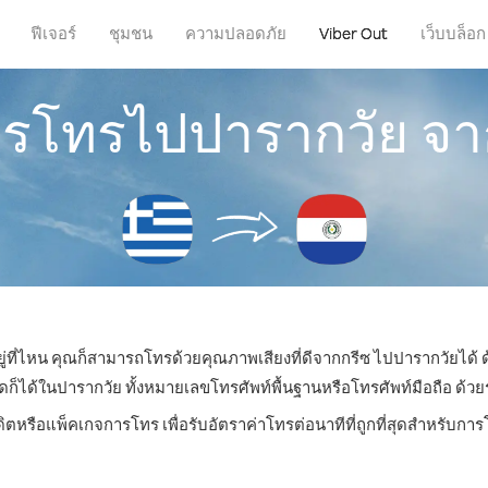
ฟีเจอร์
ชุมชน
ความปลอดภัย
Viber Out
เว็บบล็อก
การโทรไปปารากวัย จา
ยู่ที่ไหน คุณก็สามารถโทรด้วยคุณภาพเสียงที่ดีจากกรีซ ไปปารากวัยได้ ด
ด้ในปารากวัย ทั้งหมายเลขโทรศัพท์พื้นฐานหรือโทรศัพท์มือถือ ด้วยราค
ดิตหรือแพ็คเกจการโทร เพื่อรับอัตราค่าโทรต่อนาทีที่ถูกที่สุดสำหรับก