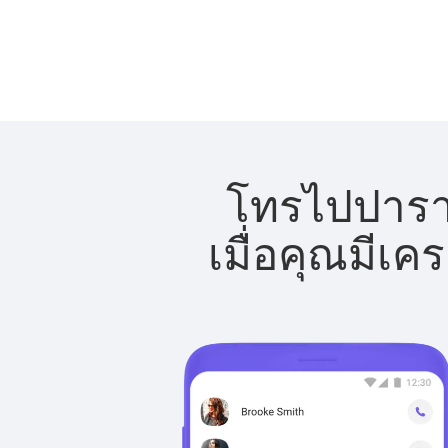
โทรไปปาราก
เมื่อคุณมีเค