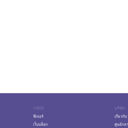
VIBER
บริษัท
ฟีเจอร์
เกี่ยวกับ
เว็บบล็อก
ศูนย์กล