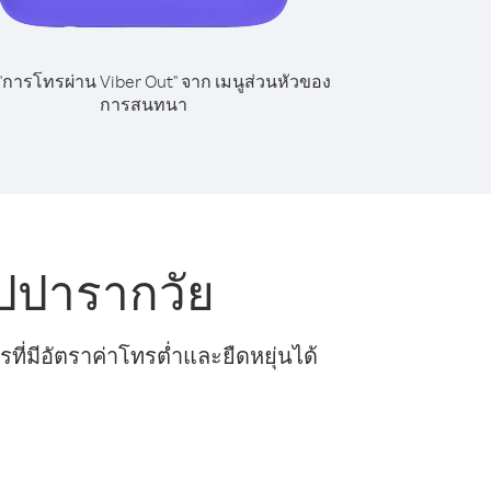
 "การโทรผ่าน Viber Out" จาก เมนูส่วนหัวของ
การสนทนา
ปปารากวัย
ี่มีอัตราค่าโทรต่ำและยืดหยุ่นได้