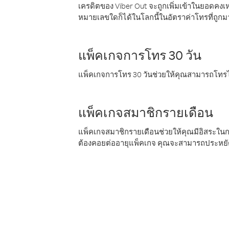
เครดิตของ Viber Out จะถูกเพิ่มเข้าในยอดคงเห
หมายเลขใดก็ได้ในโลกนี้ในอัตราค่าโทรที่ถูก
แพ็คเกจการโทร 30 วัน
แพ็คเกจการโทร 30 วันช่วยให้คุณสามารถโทรไป
แพ็คเกจสมาชิกรายเดือน
แพ็คเกจสมาชิกรายเดือนช่วยให้คุณมีอิสระใน
ต้องคอยต่ออายุแพ็คเกจ คุณจะสามารถประหยัด