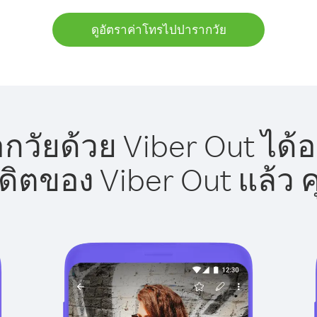
ดูอัตราค่าโทรไปปารากวัย
วัยด้วย Viber Out ได้อ
รดิตของ Viber Out แล้ว