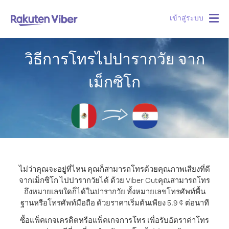
เข้าสู่ระบบ
Togg
navig
วิธีการโทรไปปารากวัย จาก
เม็กซิโก
ไม่ว่าคุณจะอยู่ที่ไหน คุณก็สามารถโทรด้วยคุณภาพเสียงที่ดี
จากเม็กซิโก ไปปารากวัยได้ ด้วย Viber Out
คุณสามารถโทร
ถึงหมายเลขใดก็ได้ในปารากวัย ทั้งหมายเลขโทรศัพท์พื้น
ฐานหรือโทรศัพท์มือถือ ด้วยราคาเริ่มต้นเพียง 5.9 ¢ ต่อนาที
ซื้อแพ็คเกจเครดิตหรือแพ็คเกจการโทร เพื่อรับอัตราค่าโทร