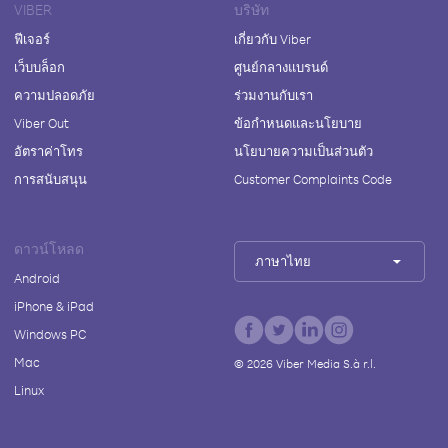
VIBER
บริษัท
ฟีเจอร์
เกี่ยวกับ Viber
เว็บบล็อก
ศูนย์กลางแบรนด์
ความปลอดภัย
ร่วมงานกับเรา
Viber Out
ข้อกำหนดและนโยบาย
อัตราค่าโทร
นโยบายความเป็นส่วนตัว
การสนับสนุน
Customer Complaints Code
ดาวน์โหลด
ภาษาไทย
Android
iPhone & iPad
Windows PC
Mac
©
2026
Viber Media S.à r.l.
Linux