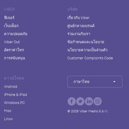
VIBER
บริษัท
ฟีเจอร์
เกี่ยวกับ Viber
เว็บบล็อก
ศูนย์กลางแบรนด์
ความปลอดภัย
ร่วมงานกับเรา
Viber Out
ข้อกำหนดและนโยบาย
อัตราค่าโทร
นโยบายความเป็นส่วนตัว
การสนับสนุน
Customer Complaints Code
ดาวน์โหลด
ภาษาไทย
Android
iPhone & iPad
Windows PC
Mac
©
2026
Viber Media S.à r.l.
Linux