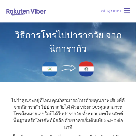
เข้าสู่ระบบ
Togg
navig
วิธีการโทรไปปารากวัย จาก
นิการากัว
ไม่ว่าคุณจะอยู่ที่ไหน คุณก็สามารถโทรด้วยคุณภาพเสียงที่ดี
จากนิการากัว ไปปารากวัยได้ ด้วย Viber Out
คุณสามารถ
โทรถึงหมายเลขใดก็ได้ในปารากวัย ทั้งหมายเลขโทรศัพท์
พื้นฐานหรือโทรศัพท์มือถือ ด้วยราคาเริ่มต้นเพียง 5.9 ¢ ต่อ
นาที