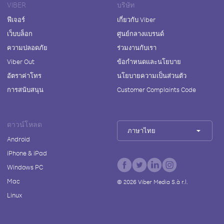
VIBER
บริษัท
ฟีเจอร์
เกี่ยวกับ Viber
เว็บบล็อก
ศูนย์กลางแบรนด์
ความปลอดภัย
ร่วมงานกับเรา
Viber Out
ข้อกำหนดและนโยบาย
อัตราค่าโทร
นโยบายความเป็นส่วนตัว
การสนับสนุน
Customer Complaints Code
ดาวน์โหลด
ภาษาไทย
Android
iPhone & iPad
Windows PC
Mac
©
2026
Viber Media S.à r.l.
Linux