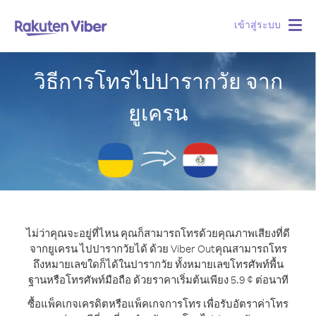
เข้าสู่ระบบ
Togg
navig
วิธีการโทรไปปารากวัย จาก
ยูเครน
ไม่ว่าคุณจะอยู่ที่ไหน คุณก็สามารถโทรด้วยคุณภาพเสียงที่ดี
จากยูเครน ไปปารากวัยได้ ด้วย Viber Out
คุณสามารถโทร
ถึงหมายเลขใดก็ได้ในปารากวัย ทั้งหมายเลขโทรศัพท์พื้น
ฐานหรือโทรศัพท์มือถือ ด้วยราคาเริ่มต้นเพียง 5.9 ¢ ต่อนาที
ซื้อแพ็คเกจเครดิตหรือแพ็คเกจการโทร เพื่อรับอัตราค่าโทร