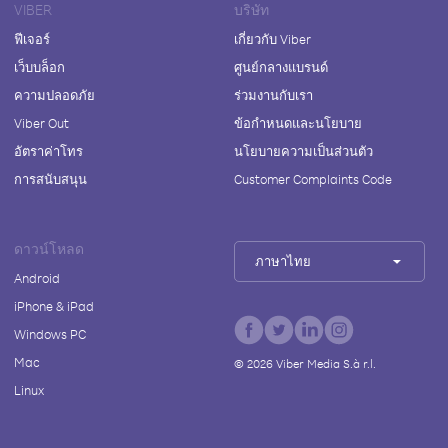
VIBER
บริษัท
ฟีเจอร์
เกี่ยวกับ Viber
เว็บบล็อก
ศูนย์กลางแบรนด์
ความปลอดภัย
ร่วมงานกับเรา
Viber Out
ข้อกำหนดและนโยบาย
อัตราค่าโทร
นโยบายความเป็นส่วนตัว
การสนับสนุน
Customer Complaints Code
ดาวน์โหลด
ภาษาไทย
Android
iPhone & iPad
Windows PC
Mac
©
2026
Viber Media S.à r.l.
Linux