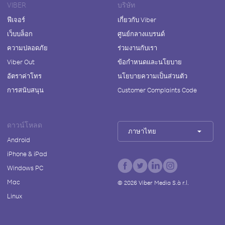
VIBER
บริษัท
ฟีเจอร์
เกี่ยวกับ Viber
เว็บบล็อก
ศูนย์กลางแบรนด์
ความปลอดภัย
ร่วมงานกับเรา
Viber Out
ข้อกำหนดและนโยบาย
อัตราค่าโทร
นโยบายความเป็นส่วนตัว
การสนับสนุน
Customer Complaints Code
ดาวน์โหลด
ภาษาไทย
Android
iPhone & iPad
Windows PC
Mac
©
2026
Viber Media S.à r.l.
Linux