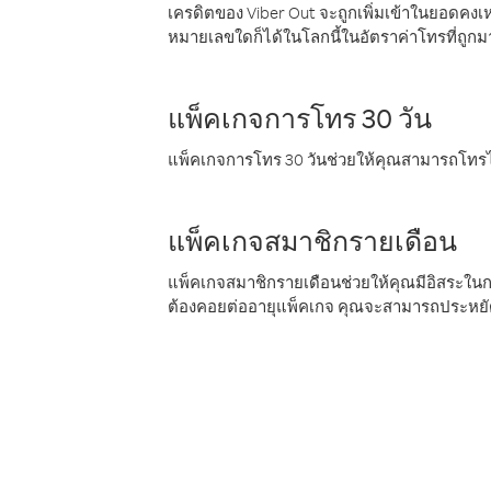
เครดิตของ Viber Out จะถูกเพิ่มเข้าในยอดคงเห
หมายเลขใดก็ได้ในโลกนี้ในอัตราค่าโทรที่ถูก
แพ็คเกจการโทร 30 วัน
แพ็คเกจการโทร 30 วันช่วยให้คุณสามารถโทรไป
แพ็คเกจสมาชิกรายเดือน
แพ็คเกจสมาชิกรายเดือนช่วยให้คุณมีอิสระใน
ต้องคอยต่ออายุแพ็คเกจ คุณจะสามารถประหยัด