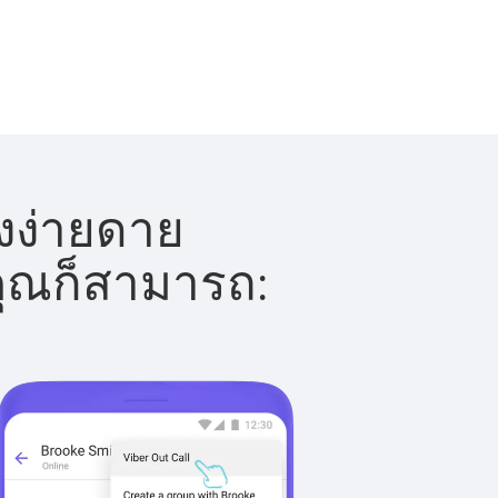
างง่ายดาย
 คุณก็สามารถ: