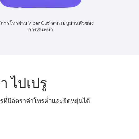
 "การโทรผ่าน Viber Out" จาก เมนูส่วนหัวของ
การสนทนา
 ไปเปรู
ี่มีอัตราค่าโทรต่ำและยืดหยุ่นได้