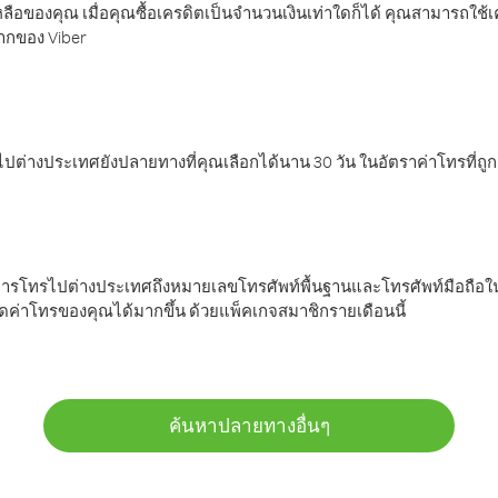
ลือของคุณ เมื่อคุณซื้อเครดิตเป็นจำนวนเงินเท่าใดก็ได้ คุณสามารถใช้
มากของ Viber
ต่างประเทศยังปลายทางที่คุณเลือกได้นาน 30 วัน ในอัตราค่าโทรที่ถู
การโทรไปต่างประเทศถึงหมายเลขโทรศัพท์พื้นฐานและโทรศัพท์มือถือใน
ค่าโทรของคุณได้มากขึ้น ด้วยแพ็คเกจสมาชิกรายเดือนนี้
ค้นหาปลายทางอื่นๆ