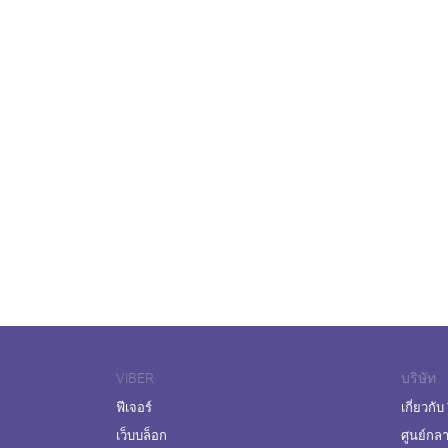
VIBER
บริษัท
ฟีเจอร์
เกี่ยวกับ
เว็บบล็อก
ศูนย์กล