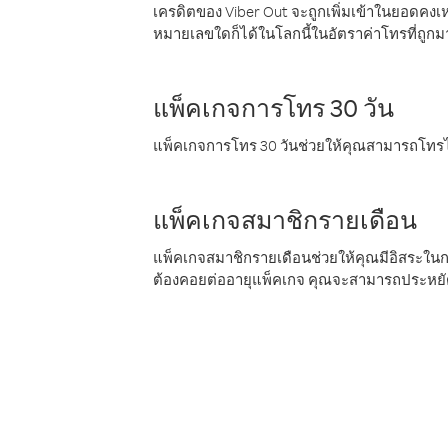
เครดิตของ Viber Out จะถูกเพิ่มเข้าในยอดคงเห
หมายเลขใดก็ได้ในโลกนี้ในอัตราค่าโทรที่ถูก
แพ็คเกจการโทร 30 วัน
แพ็คเกจการโทร 30 วันช่วยให้คุณสามารถโทรไป
แพ็คเกจสมาชิกรายเดือน
แพ็คเกจสมาชิกรายเดือนช่วยให้คุณมีอิสระใน
ต้องคอยต่ออายุแพ็คเกจ คุณจะสามารถประหยัด