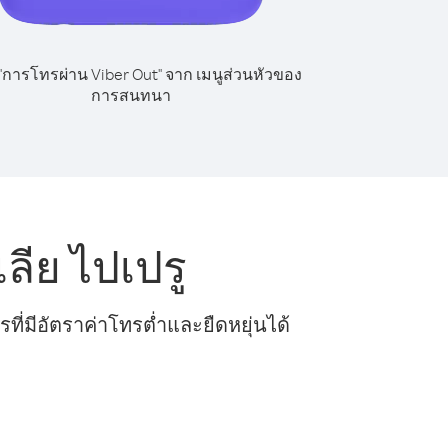
 "การโทรผ่าน Viber Out" จาก เมนูส่วนหัวของ
การสนทนา
ีย ไปเปรู
ี่มีอัตราค่าโทรต่ำและยืดหยุ่นได้