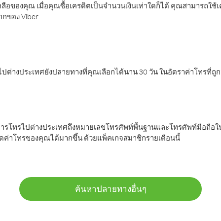
ลือของคุณ เมื่อคุณซื้อเครดิตเป็นจำนวนเงินเท่าใดก็ได้ คุณสามารถใช้
มากของ Viber
ต่างประเทศยังปลายทางที่คุณเลือกได้นาน 30 วัน ในอัตราค่าโทรที่ถู
การโทรไปต่างประเทศถึงหมายเลขโทรศัพท์พื้นฐานและโทรศัพท์มือถือใน
ค่าโทรของคุณได้มากขึ้น ด้วยแพ็คเกจสมาชิกรายเดือนนี้
ค้นหาปลายทางอื่นๆ