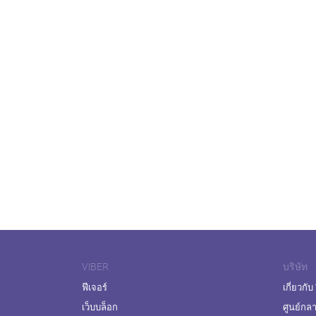
VIBER
บริษัท
ฟีเจอร์
เกี่ยวกับ
เว็บบล็อก
ศูนย์กล