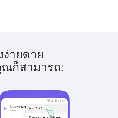
างง่ายดาย
 คุณก็สามารถ: