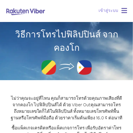
เข้าสู่ระบบ
Togg
navig
วิธีการโทรไปฟิลิปปินส์ จาก
คองโก
ไม่ว่าคุณจะอยู่ที่ไหน คุณก็สามารถโทรด้วยคุณภาพเสียงที่ดี
จากคองโก ไปฟิลิปปินส์ได้ ด้วย Viber Out
คุณสามารถโทร
ถึงหมายเลขใดก็ได้ในฟิลิปปินส์ ทั้งหมายเลขโทรศัพท์พื้น
ฐานหรือโทรศัพท์มือถือ ด้วยราคาเริ่มต้นเพียง 16.0 ¢ ต่อนาที
ซื้อแพ็คเกจเครดิตหรือแพ็คเกจการโทร เพื่อรับอัตราค่าโทร