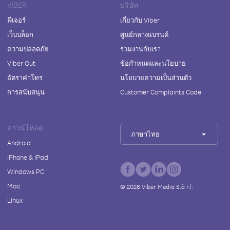
VIBER
บริษัท
ฟีเจอร์
เกี่ยวกับ Viber
เว็บบล็อก
ศูนย์กลางแบรนด์
ความปลอดภัย
ร่วมงานกับเรา
Viber Out
ข้อกำหนดและนโยบาย
อัตราค่าโทร
นโยบายความเป็นส่วนตัว
การสนับสนุน
Customer Complaints Code
ดาวน์โหลด
ภาษาไทย
Android
iPhone & iPad
Windows PC
Mac
©
2026
Viber Media S.à r.l.
Linux