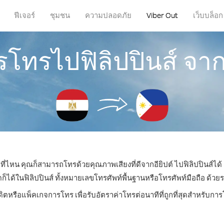
ฟีเจอร์
ชุมชน
ความปลอดภัย
Viber Out
เว็บบล็อก
รโทรไปฟิลิปปินส์ จากอ
่ที่ไหน คุณก็สามารถโทรด้วยคุณภาพเสียงที่ดีจากอียิปต์ ไปฟิลิปปินส์ได้
้ในฟิลิปปินส์ ทั้งหมายเลขโทรศัพท์พื้นฐานหรือโทรศัพท์มือถือ ด้วยราค
ดิตหรือแพ็คเกจการโทร เพื่อรับอัตราค่าโทรต่อนาทีที่ถูกที่สุดสำหรับการ