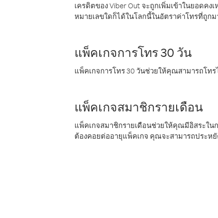
เครดิตของ Viber Out จะถูกเพิ่มเข้าในยอดคงเห
หมายเลขใดก็ได้ในโลกนี้ในอัตราค่าโทรที่ถูก
แพ็คเกจการโทร 30 วัน
แพ็คเกจการโทร 30 วันช่วยให้คุณสามารถโทรไป
แพ็คเกจสมาชิกรายเดือน
แพ็คเกจสมาชิกรายเดือนช่วยให้คุณมีอิสระใน
ต้องคอยต่ออายุแพ็คเกจ คุณจะสามารถประหยัด