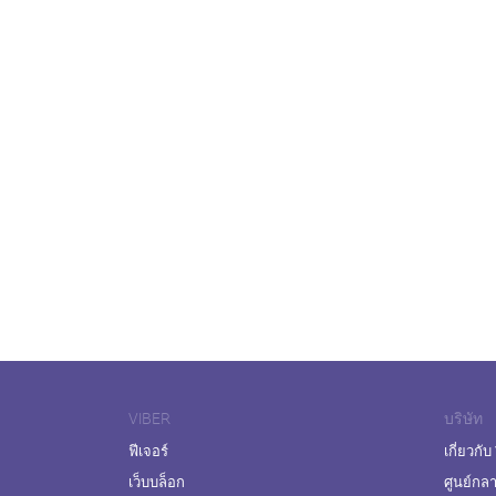
VIBER
บริษัท
ฟีเจอร์
เกี่ยวกับ
เว็บบล็อก
ศูนย์กล