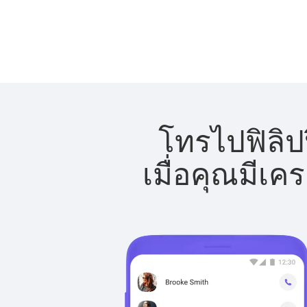
โทรไปฟิลิปป
เมื่อคุณมีเค