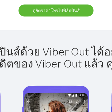
ดูอัตราค่าโทรไปฟิลิปปินส์
ินส์ด้วย Viber Out ได้
รดิตของ Viber Out แล้ว