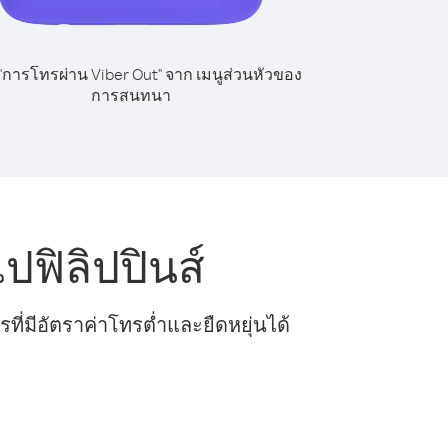
 "การโทรผ่าน Viber Out" จาก เมนูส่วนหัวของ
การสนทนา
ปฟิลิปปินส์
ี่มีอัตราค่าโทรต่ำและยืดหยุ่นได้