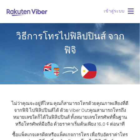
เข้าสู่ระบบ
Togg
navig
วิธีการโทรไปฟิลิปปินส์ จาก
ฟิจิ
ไม่ว่าคุณจะอยู่ที่ไหน คุณก็สามารถโทรด้วยคุณภาพเสียงที่ดี
จากฟิจิ ไปฟิลิปปินส์ได้ ด้วย Viber Out
คุณสามารถโทรถึง
หมายเลขใดก็ได้ในฟิลิปปินส์ ทั้งหมายเลขโทรศัพท์พื้นฐาน
หรือโทรศัพท์มือถือ ด้วยราคาเริ่มต้นเพียง 16.0 ¢ ต่อนาที
ซื้อแพ็คเกจเครดิตหรือแพ็คเกจการโทร เพื่อรับอัตราค่าโทร