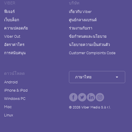
VIBER
บริษัท
ฟีเจอร์
เกี่ยวกับ Viber
เว็บบล็อก
ศูนย์กลางแบรนด์
ความปลอดภัย
ร่วมงานกับเรา
Viber Out
ข้อกำหนดและนโยบาย
อัตราค่าโทร
นโยบายความเป็นส่วนตัว
การสนับสนุน
Customer Complaints Code
ดาวน์โหลด
ภาษาไทย
Android
iPhone & iPad
Windows PC
Mac
©
2026
Viber Media S.à r.l.
Linux