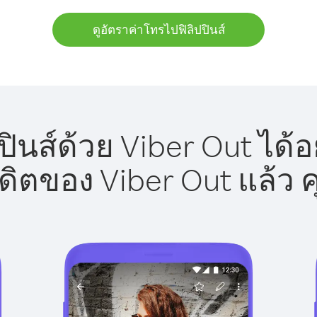
ดูอัตราค่าโทรไปฟิลิปปินส์
ินส์ด้วย Viber Out ได้
รดิตของ Viber Out แล้ว