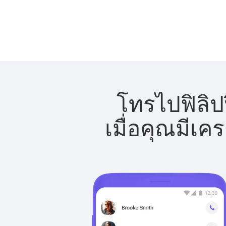
โทรไปฟิลิปป
เมื่อคุณมีเค