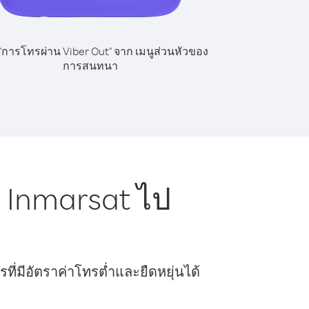
 "การโทรผ่าน Viber Out" จาก เมนูส่วนหัวของ
การสนทนา
 Inmarsat ไป
ี่มีอัตราค่าโทรต่ำและยืดหยุ่นได้