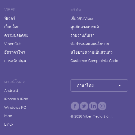
VIBER
บริษัท
ฟีเจอร์
เกี่ยวกับ Viber
เว็บบล็อก
ศูนย์กลางแบรนด์
ความปลอดภัย
ร่วมงานกับเรา
Viber Out
ข้อกำหนดและนโยบาย
อัตราค่าโทร
นโยบายความเป็นส่วนตัว
การสนับสนุน
Customer Complaints Code
ดาวน์โหลด
ภาษาไทย
Android
iPhone & iPad
Windows PC
Mac
©
2026
Viber Media S.à r.l.
Linux