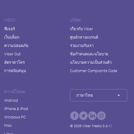
VIBER
บริษัท
ฟีเจอร์
เกี่ยวกับ Viber
เว็บบล็อก
ศูนย์กลางแบรนด์
ความปลอดภัย
ร่วมงานกับเรา
Viber Out
ข้อกำหนดและนโยบาย
อัตราค่าโทร
นโยบายความเป็นส่วนตัว
การสนับสนุน
Customer Complaints Code
ดาวน์โหลด
ภาษาไทย
Android
iPhone & iPad
Windows PC
Mac
©
2026
Viber Media S.à r.l.
Linux