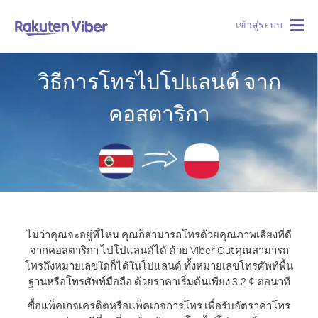
เข้าสู่ระบบ
Togg
navig
วิธีการโทรไปโปแลนด์ จาก
คอสตาริกา
ไม่ว่าคุณจะอยู่ที่ไหน คุณก็สามารถโทรด้วยคุณภาพเสียงที่ดี
จากคอสตาริกา ไปโปแลนด์ได้ ด้วย Viber Out
คุณสามารถ
โทรถึงหมายเลขใดก็ได้ในโปแลนด์ ทั้งหมายเลขโทรศัพท์พื้น
ฐานหรือโทรศัพท์มือถือ ด้วยราคาเริ่มต้นเพียง 3.2 ¢ ต่อนาที
ซื้อแพ็คเกจเครดิตหรือแพ็คเกจการโทร เพื่อรับอัตราค่าโทร