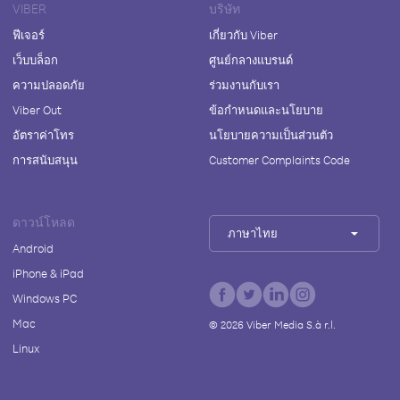
VIBER
บริษัท
ฟีเจอร์
เกี่ยวกับ Viber
เว็บบล็อก
ศูนย์กลางแบรนด์
ความปลอดภัย
ร่วมงานกับเรา
Viber Out
ข้อกำหนดและนโยบาย
อัตราค่าโทร
นโยบายความเป็นส่วนตัว
การสนับสนุน
Customer Complaints Code
ดาวน์โหลด
ภาษาไทย
Android
iPhone & iPad
Windows PC
Mac
©
2026
Viber Media S.à r.l.
Linux